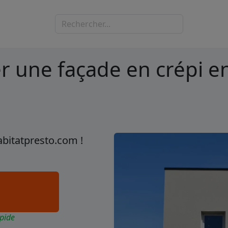
une façade en crépi en
abitatpresto.com !
pide