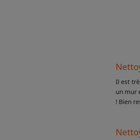
Netto
Il est tr
un mur e
! Bien r
Nettoy