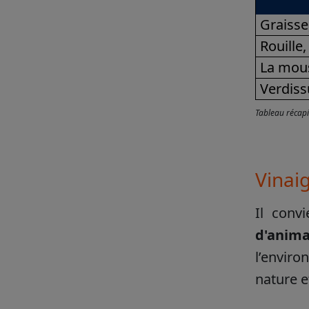
Graisse
Rouille,
La mou
Verdiss
Tableau récapit
Vinaig
Il conv
d'anima
l’enviro
nature e