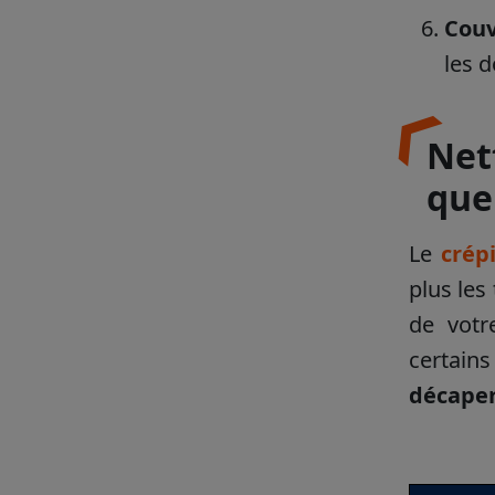
Couv
les 
Net
que
Le
crép
plus les
de votr
certain
d
écape