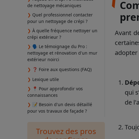
Com
de nettoyage mécaniques
pre
❯
Quel professionnel contacter
pour un nettoyage de crépi ?
❯
À quelle fréquence nettoyer un
Avant de
crépi extérieur ?
certaine
❯
🗣️ Le témoignage du Pro :
adopter 
nettoyage et rénovation d'un mur
extérieur noirci
❯
❓ Foire aux questions (FAQ)
❯
Lexique utile
Dépo
❯
📍 Pour approfondir vos
qui s
connaissances
de l
❯
📝 Besoin d'un devis détaillé
pour vos travaux de façade ?
Touj
Trouvez des pros