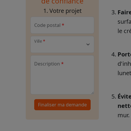
de confiance
1. Votre projet
Fair
surf
Code postal
le cr
Ville
Por
d'in
Description
lune
Évit
Finaliser ma demande
nett
mur. 