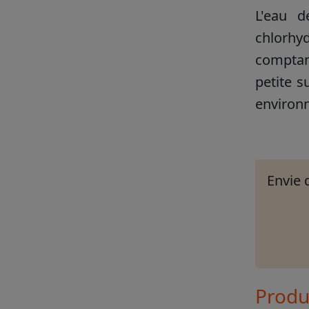
L'eau d
chlorhyd
comptan
petite s
environn
Envie 
Produi