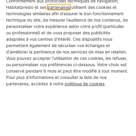
Conformément aux protocoles techniques de navigation,
(plus incrustées), de mousses ou d'un défaut
Habitatpresto et ses
partenaires
utilisent des cookies et
d'étanchéité demande un œil exercé. Un
technologies similaires afin d’assurer le bon fonctionnement
technique du site, de mesurer l’audience de nos contenus, de
professionnel ne se contente pas de "laver" :
il
personnaliser votre expérience selon votre profil (particulier
applique un traitement algicide et fongicide
ou professionnel) et de vous proposer des publicités
adaptées à vos centres d’intérêt. Ces dispositifs nous
spécifique
qui pénètre dans le support pour tuer
permettent également de sécuriser vos échanges et
le mal à la racine, sans altérer la couleur ou la
d'améliorer la pertinence de nos services de mise en relation.
Vous pouvez accepter l'utilisation de ces cookies, les refuser,
solidité de votre revêtement.
ou personnaliser vos préférences ci-dessous. Votre choix est
conservé pendant 6 mois et peut être modifié à tout moment.
Pour plus d'informations et consulter la liste de nos
partenaires, accédez à notre
politique de cookies
.
Un pro saura identifier précisément la cause
du verdissement et appliquer le bon
traitement.
Je dépose ma demande de devis
gratuit