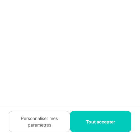
fongicide et
complet +
35 € – 60 €
protection
Hydrofuge
imperméabilisante.
Ravalement
Réparation du
technique
60 € – 110 €
support et mise en
(si fissures)
peinture pro.
Le coût peut varier selon la région. En zone
urbaine ou pour une maison à deux étages
nécessitant un échafaudage complexe, prévoyez
une majoration de 15 à 20 %.
Personnaliser mes
Tout accepter
paramètres