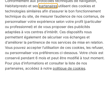
Conformément aux protocoles techniques de navigation,
Habitatpresto et ses
partenaires
utilisent des cookies et
S'ils proviennent de vos
denrées alimentaires
technologies similaires afin d’assurer le bon fonctionnement
technique du site, de mesurer l’audience de nos contenus, de
: posez un
piège à asticots
de type collant à
personnaliser votre expérience selon votre profil (particulier
proximité pour les attirer puis les piéger
ou professionnel) et de vous proposer des publicités
adaptées à vos centres d’intérêt. Ces dispositifs nous
permettent également de sécuriser vos échanges et
S'ils proviennent des
canalisations
:
d'améliorer la pertinence de nos services de mise en relation.
mélangez du
bicarbonate de soude
à de l'eau
Vous pouvez accepter l'utilisation de ces cookies, les refuser,
ou personnaliser vos préférences ci-dessous. Votre choix est
bouillante et versez dans la canalisation pour
conservé pendant 6 mois et peut être modifié à tout moment.
tuer les asticots.
Pour plus d'informations et consulter la liste de nos
partenaires, accédez à notre
politique de cookies
.
S'ils proviennent des
murs et plafonds
:
vaporisez de l'
huile essentielle de lavande
diluée dans de l'eau pour repousser les
asticots
Le recours à un
insecticide
est aussi possible,