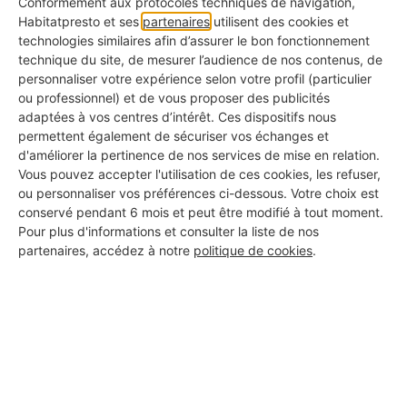
Conformément aux protocoles techniques de navigation,
gaz à retenir
si vous envisagez un remplacement.
Habitatpresto et ses
partenaires
utilisent des cookies et
technologies similaires afin d’assurer le bon fonctionnement
technique du site, de mesurer l’audience de nos contenus, de
personnaliser votre expérience selon votre profil (particulier
🟨 Le R290 : un gaz écolo, mais pas
ou professionnel) et de vous proposer des publicités
pour toutes les clims
adaptées à vos centres d’intérêt. Ces dispositifs nous
permettent également de sécuriser vos échanges et
Si vous avez investi dans une
PAC haut de gamme
d'améliorer la pertinence de nos services de mise en relation.
ou un modèle très performant
, vous avez peut-
Vous pouvez accepter l'utilisation de ces cookies, les refuser,
ou personnaliser vos préférences ci-dessous. Votre choix est
être du R290, un gaz naturel à base de propane. Il
conservé pendant 6 mois et peut être modifié à tout moment.
Pour plus d'informations et consulter la liste de nos
est
très peu polluant
, mais inflammable, ce qui
partenaires, accédez à notre
politique de cookies
.
limite son usage dans les logements classiques. Il
reste peu courant à ce jour, mais son usage se
développe doucement.
🟥 Le R134A : encore présent dans les