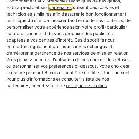
Conformément aux protocoles techniques de navigation,
les appartements
ou les
maisons de taille
Habitatpresto et ses
partenaires
utilisent des cookies et
moyenne
où l'on souhaite un
contrôle efficace
de
technologies similaires afin d’assurer le bon fonctionnement
technique du site, de mesurer l’audience de nos contenus, de
la température dans une zone définie. Le
personnaliser votre expérience selon votre profil (particulier
monosplit est particulièrement apprécié pour son
ou professionnel) et de vous proposer des publicités
adaptées à vos centres d’intérêt. Ces dispositifs nous
fonctionnement silencieux
et son
efficacité
permettent également de sécuriser vos échanges et
énergétique
. La possibilité de choisir entre
d'améliorer la pertinence de nos services de mise en relation.
Vous pouvez accepter l'utilisation de ces cookies, les refuser,
différents styles et capacités rend ce type de
ou personnaliser vos préférences ci-dessous. Votre choix est
conservé pendant 6 mois et peut être modifié à tout moment.
climatisation adaptable à divers besoins et
Pour plus d'informations et consulter la liste de nos
préférences esthétiques. Son installation
partenaires, accédez à notre
politique de cookies
.
nécessite
l'intervention d'un professionnel
, ce
qui représente un
coût initial plus élevé
, mais
c'est un investissement rentable pour un
confort
durable
et une meilleure gestion énergétique.