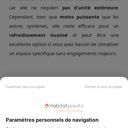
car elle ne requiert
pas d'unité extérieure
.
Cependant, bien que
moins puissante
que les
autres systèmes, elle reste efficace pour un
refroidissement localisé
et peut être une
excellente option si vous avez besoin de climatiser
un espace spécifique sans engagements majeurs.
Climatiseur monosplit
Continuer sans accepter
Fermer et tout accepter
Le système de climatisation monosplit est
constitué de
deux unités
, une intérieure et une
extérieure, reliées par des conduits. Ce système
Paramètres personnels de navigation
est parfait pour les espaces résidentiels comme