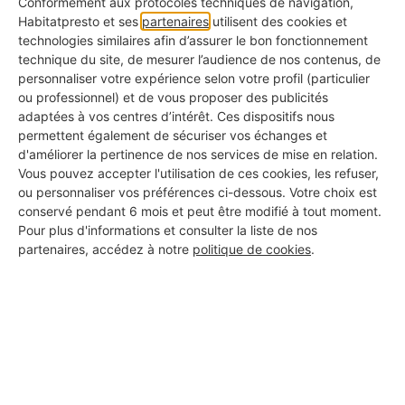
Conformément aux protocoles techniques de navigation,
Habitatpresto et ses
partenaires
utilisent des cookies et
Grue (si accès difficile) :
800 € à 1 500 € la
technologies similaires afin d’assurer le bon fonctionnement
journée.
technique du site, de mesurer l’audience de nos contenus, de
personnaliser votre expérience selon votre profil (particulier
ou professionnel) et de vous proposer des publicités
adaptées à vos centres d’intérêt. Ces dispositifs nous
Besoin d'un chiffrage précis ? Chaque toiture
permettent également de sécuriser vos échanges et
est unique.
d'améliorer la pertinence de nos services de mise en relation.
Vous pouvez accepter l'utilisation de ces cookies, les refuser,
ou personnaliser vos préférences ci-dessous. Votre choix est
Obtenez des devis comparatifs pour
conservé pendant 6 mois et peut être modifié à tout moment.
votre projet d'étanchéité et
Pour plus d'informations et consulter la liste de nos
aménagement
partenaires, accédez à notre
politique de cookies
.
Le défi de l'accès :
Comment monter là-
haut ?