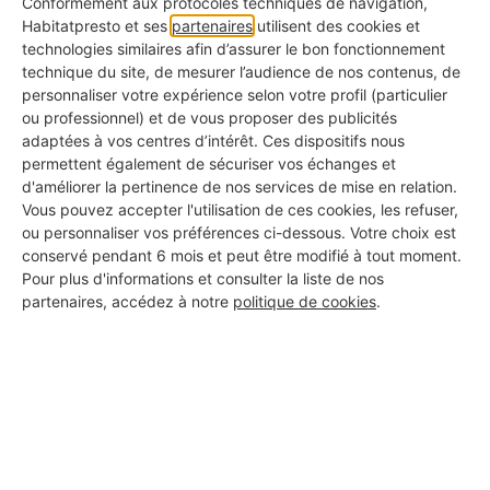
Conformément aux protocoles techniques de navigation,
Habitatpresto et ses
partenaires
utilisent des cookies et
technologies similaires afin d’assurer le bon fonctionnement
technique du site, de mesurer l’audience de nos contenus, de
Une seule de ces causes suffit à générer des
personnaliser votre expérience selon votre profil (particulier
moisissures, mais il est fréquent que plusieurs facteurs
ou professionnel) et de vous proposer des publicités
adaptées à vos centres d’intérêt. Ces dispositifs nous
se cumulent, rendant la prolifération rapide et difficile
permettent également de sécuriser vos échanges et
à contrôler si aucune mesure n’est prise.
d'améliorer la pertinence de nos services de mise en relation.
Vous pouvez accepter l'utilisation de ces cookies, les refuser,
ou personnaliser vos préférences ci-dessous. Votre choix est
conservé pendant 6 mois et peut être modifié à tout moment.
Pour plus d'informations et consulter la liste de nos
partenaires, accédez à notre
politique de cookies
.
Condensation, fuite, ventilation défaillante…
Quand les causes se multiplient, seul un
professionnel peut poser un vrai diagnostic
pour stopper les moisissures durablement.
Je demande un diagnostic humidité
pour ma chambre