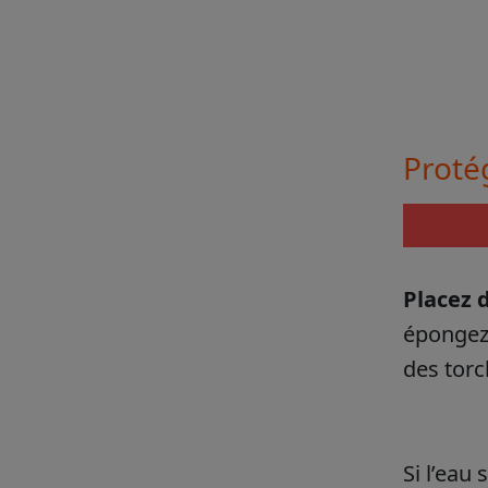
Protég
Placez 
épongez 
des torc
Si l’eau