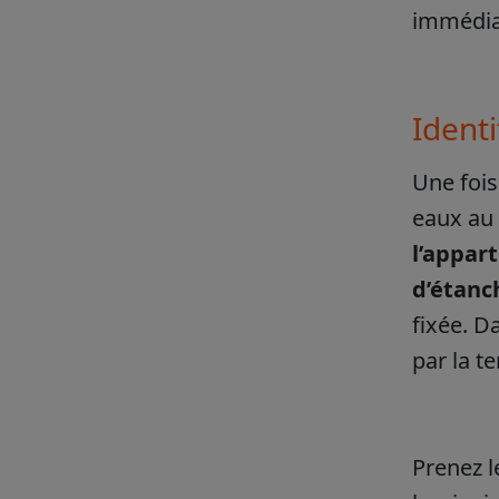
immédiat
Identi
Une fois
eaux au 
l’appar
d’étanc
fixée. D
par la t
Prenez l