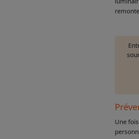
luminair
remonter
Entr
sour
Préven
Une fois
personne