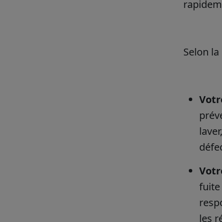
rapideme
Selon la 
Votr
préve
laver
défe
Votr
fuit
respo
les r