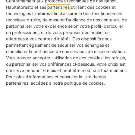
Conformément aux protocoles techniques de navigation,
1. Brûler de la sauge blanche
Habitatpresto et ses
partenaires
utilisent des cookies et
technologies similaires afin d’assurer le bon fonctionnement
: la méthode classique
technique du site, de mesurer l’audience de nos contenus, de
personnaliser votre expérience selon votre profil (particulier
Brûler de la sauge blanche
en circulant dans
ou professionnel) et de vous proposer des publicités
adaptées à vos centres d’intérêt. Ces dispositifs nous
toutes les pièces de la maison, est une technique
permettent également de sécuriser vos échanges et
classique, mais qui fonctionne. Sous forme de
d'améliorer la pertinence de nos services de mise en relation.
Vous pouvez accepter l'utilisation de ces cookies, les refuser,
bâtonnets d’encens, la sauge blanche est un
ou personnaliser vos préférences ci-dessous. Votre choix est
purifiant naturel qui conviendra aussi
conservé pendant 6 mois et peut être modifié à tout moment.
Pour plus d'informations et consulter la liste de nos
parfaitement pour être utilisé dans le
coin yoga
.
partenaires, accédez à notre
politique de cookies
.
2. Du vinaigre et de la
cannelle pour repousser les