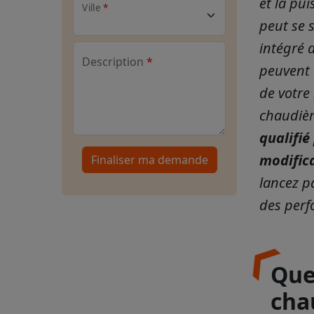
et la pu
Ville
peut se 
intégré d
Description
peuvent o
de votre 
chaudièr
qualifié
modifica
Finaliser ma demande
lancez p
des perf
Quel
cha