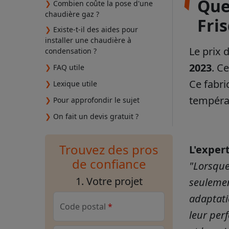
Que
❯
Combien coûte la pose d'une
chaudière gaz ?
Fri
❯
Existe-t-il des aides pour
installer une chaudière à
Le prix 
condensation ?
2023
. C
❯
FAQ utile
Ce fabr
❯
Lexique utile
tempéra
❯
Pour approfondir le sujet
❯
On fait un devis gratuit ?
Trouvez des pros
L'expert
de confiance
"Lorsque
1. Votre projet
seulement
adaptati
Code postal
leur per