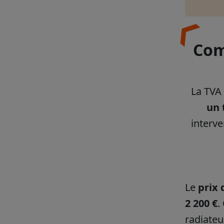
Com
La TVA 
un 
interve
Le
prix 
2 200 €
.
radiateu