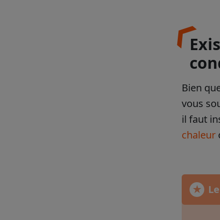
Exis
con
Bien que
vous sou
il faut 
chaleur
Le