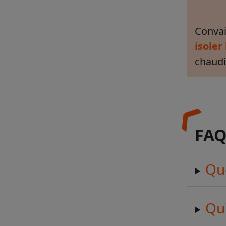
Convai
isoler
chaudi
FAQ
Que
Qu'