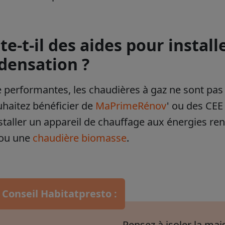
te-t-il des aides pour instal
densation ?
 performantes, les chaudières à gaz ne sont pas é
haitez bénéficier de
MaPrimeRénov
' ou des CEE 
installer un appareil de chauffage aux énergies
ou une
chaudière biomasse
.
 Conseil Habitatpresto :
Pensez à isoler la mai