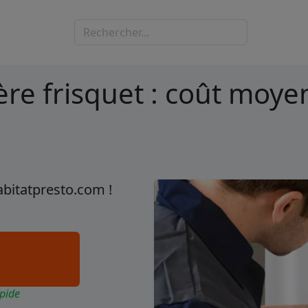
re frisquet : coût moyen
abitatpresto.com !
pide