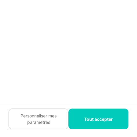
arrêtés
D'un point de vue légal, vous devez
isoler les malades
et
mettre à jour
votre Document Unique
(DUERP)
pour y noter ce risque biologique. Côte
terrain, ne tentez pas l'impossible avec
les deux ouvriers restants : ils ne
feront pas le travail de cinq et risquent
l'accident par fatigue. La priorité est de
mettre le chantier "en sécurité"
(mise
Personnaliser mes
hors d'eau, protection des matériaux)
Tout accepter
paramètres
puis de stopper les travaux.
Appelez