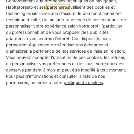
Conformément aux protocoles techniques de navigation,
Habitatpresto et ses
partenaires
utilisent des cookies et
technologies similaires afin d’assurer le bon fonctionnement
👉 A noter :
technique du site, de mesurer l’audience de nos contenus, de
Voyez votre médecin du travail comme un partenaire
personnaliser votre expérience selon votre profil (particulier
ou professionnel) et de vous proposer des publicités
plutôt que comme un contrôleur. En le sollicitant lors
adaptées à vos centres d’intérêt. Ces dispositifs nous
de chaque mise à jour de votre DUERP, vous renforcez
permettent également de sécuriser vos échanges et
d'améliorer la pertinence de nos services de mise en relation.
la sécurité de votre chantier et la protection juridique
Vous pouvez accepter l'utilisation de ces cookies, les refuser,
de votre PME.
ou personnaliser vos préférences ci-dessous. Votre choix est
conservé pendant 6 mois et peut être modifié à tout moment.
Pour plus d'informations et consulter la liste de nos
partenaires, accédez à notre
politique de cookies
.
Habitatpresto Pro s'occupe de vous trouver des
chantiers sérieux
pour que vous puissiez vous
concentrer sur l'essentiel : la sécurité de vos
collaborateurs et le travail sur le terrain !