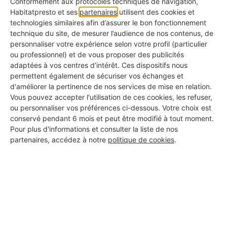
Conformément aux protocoles techniques de navigation,
📌
Habitatpresto et ses
partenaires
utilisent des cookies et
Cet article peut aussi vous intéresser :
technologies similaires afin d’assurer le bon fonctionnement
technique du site, de mesurer l’audience de nos contenus, de
Top 17 des applications qui vont révolutionner votre
personnaliser votre expérience selon votre profil (particulier
ou professionnel) et de vous proposer des publicités
vie d'artisan
adaptées à vos centres d’intérêt. Ces dispositifs nous
permettent également de sécuriser vos échanges et
d'améliorer la pertinence de nos services de mise en relation.
Vous pouvez accepter l'utilisation de ces cookies, les refuser,
Prévenir les retards et les
ou personnaliser vos préférences ci-dessous. Votre choix est
surcoûts
conservé pendant 6 mois et peut être modifié à tout moment.
Pour plus d'informations et consulter la liste de nos
partenaires, accédez à notre
politique de cookies
.
Les retards sur un chantier proviennent souvent
d’une mauvaise anticipation. En planifiant
correctement l’installation dès le départ, le PIC
permet d’éviter les blocages et donc de réduire les
coûts supplémentaires engendrés par des
imprévus.