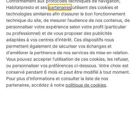
Conformément aux protocoles techniques de navigation,
Habitatpresto et ses
partenaires
utilisent des cookies et
2. La température et
technologies similaires afin d’assurer le bon fonctionnement
l'humidité de la pièce
technique du site, de mesurer l’audience de nos contenus, de
personnaliser votre expérience selon votre profil (particulier
ou professionnel) et de vous proposer des publicités
La température et le degré d'humidité de votre
adaptées à vos centres d’intérêt. Ces dispositifs nous
permettent également de sécuriser vos échanges et
pièce ont un impact direct sur le rendu final. La
d'améliorer la pertinence de nos services de mise en relation.
peinture est une matière vivante qui doit s'étaler
Vous pouvez accepter l'utilisation de ces cookies, les refuser,
ou personnaliser vos préférences ci-dessous. Votre choix est
et se tendre avant de figer.
conservé pendant 6 mois et peut être modifié à tout moment.
Pour plus d'informations et consulter la liste de nos
partenaires, accédez à notre
politique de cookies
.
S'il fait trop chaud (> 20°C) :
L'eau contenue dans
la peinture s'évapore instantanément. Vous n'avez
pas le temps de "croiser" vos passes que le bord
de votre zone est déjà sec. Chaque nouveau coup
de rouleau vient alors arracher la pellicule en train