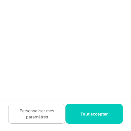
— Corinne Anglade, juillet 2025
✅ Artisans assurés et vérifiés | 📧 Mise en
relation 100% gratuite |
⭐ Note 4,1/5
sur
Trustpilot
(+1 600 avis)
Pourquoi déléguer la reprise de
Personnaliser mes
Tout accepter
peinture à un pro ?
paramètres
Garantie d'un mur lisse (zéro trace)