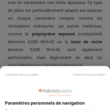
tout en nécessitant une faible épaisseur. Ce type
de placo est particulièrement adapté aux espaces
où chaque centimètre compte, comme les
rénovations intérieures. Les autres matériaux,
comme le
polystyrène expansé
(conductivité
d’environ 0,030 W/m·K) ou la
laine de roche
(environ 0,038 W/m·K), sont également
performants, mais légèrement en deçà du
polyuréthane pour l’isolation thermique.
Continuer sans accepter
Fermer et tout accepter
Vous aussi, dites adieu aux courants d'air et
retrouvez le confort d'une maison bien isolée.
Paramètres personnels de navigation
Faites appel à nos experts et lancez vos