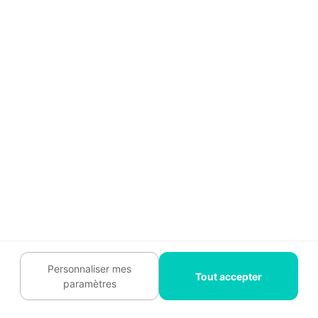
choisir l'isolant que l'on souhaite (
isolant
biosourcé
par exemple), d’ajuster l’épaisseur de
l’isolant selon les besoins et
d’intégrer des
réseaux électriques
ou de plomberie
derrière les
plaques. Cette technique garantit une meilleure
performance thermique grâce à une épaisseur
d’isolant plus importante, mais elle
nécessite plus
de temps
et de savoir-faire pour la mise en œuvre.
Elle empiète également davantage sur l’espace
intérieur.
Personnaliser mes
Tout accepter
📌
paramètres
Cet article peut aussi vous intéresser :