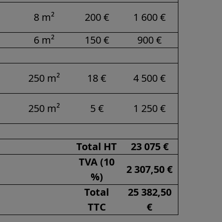
8 m²
200 €
1 600 €
6 m²
150 €
900 €
250 m²
18 €
4 500 €
250 m²
5 €
1 250 €
Total HT
23 075 €
TVA (10
2 307,50 €
%)
Total
25 382,50
TTC
€