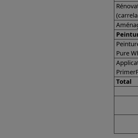
Rénovat
(carrel
Aménag
Peintu
Peintur
Pure Wh
Applica
PrimerP
Total