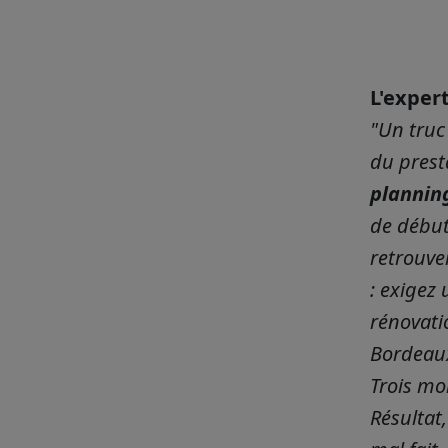
L'exper
"Un truc
du presta
plannin
de début 
retrouve
: exigez
rénovatio
Bordeaux
Trois moi
Résultat