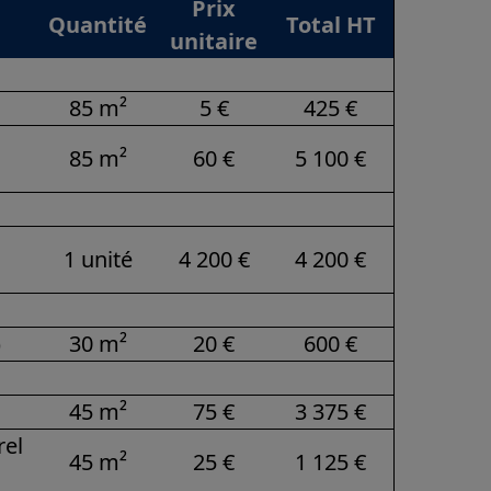
Prix
Quantité
Total HT
unitaire
85 m²
5 €
425 €
85 m²
60 €
5 100 €
1 unité
4 200 €
4 200 €
)
30 m²
20 €
600 €
e
45 m²
75 €
3 375 €
rel
45 m²
25 €
1 125 €