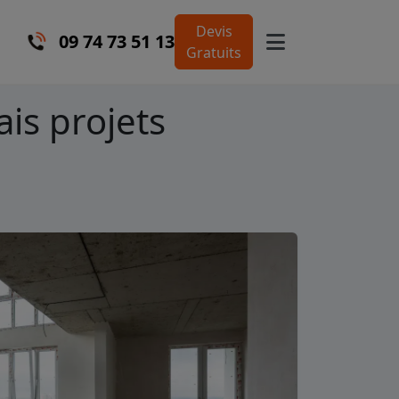
Devis
09 74 73 51 13
Gratuits
is projets