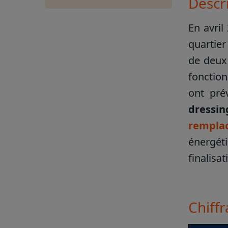
Descri
En avril
quartier
de deux
fonction
ont pr
dressin
rempla
énergét
finalisa
Chiffr