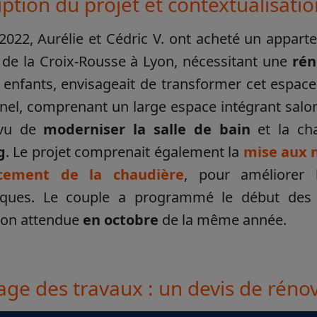
ption du projet et contextualisati
 2022, Aurélie et Cédric V. ont acheté un appar
 de la Croix-Rousse à Lyon, nécessitant une
rén
 enfants, envisageait de transformer cet espac
nel, comprenant un large espace intégrant salon,
évu de
moderniser la salle de bain
et la ch
g
. Le projet comprenait également la
mise aux n
cement de la chaudière
, pour améliorer 
iques. Le couple a programmé le début des
tion attendue
en octobre
de la même année.
age des travaux : un devis de réno