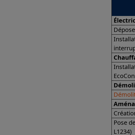
Électri
Dépose 
Install
interru
Chauff
Install
EcoCon
Démoli
Démolit
Aménag
Créatio
Pose de
L1234)