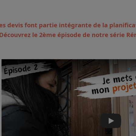
es devis font partie intégrante de la planific
Découvrez le 2ème épisode de notre série R
Play