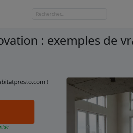
ovation : exemples de vra
abitatpresto.com !
pide