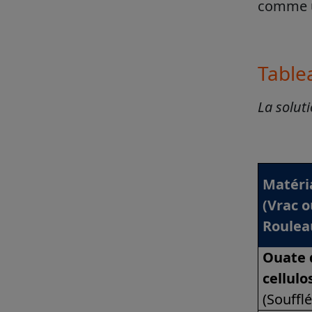
comme u
Table
La soluti
Matéri
(Vrac 
Roulea
Ouate 
cellulo
(Soufflé