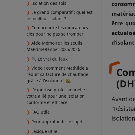
❯
Isolation des sols
consomma
❯
Le grand comparatif : quel est
matériau
le meilleur isolant ?
être quo
❯
Comprendre les indicateurs
actualis
clés pour ne pas se tromper
d’isolan
❯
Aide-Mémoire : les seuils
MaPrimeRénov' 2025/2026
❯
🔍 Le vrai du faux
❯
Vidéo : comment Mathilde a
Com
réduit sa facture de chauffage
(DH
grâce à l'isolation ! 🏡
❯
L'expertise professionnelle :
votre allié pour une isolation
Avant de
conforme et efficace
"Résista
❯
FAQ utile
isolatio
❯
Pour approfondir le sujet
❯
Lexique utile