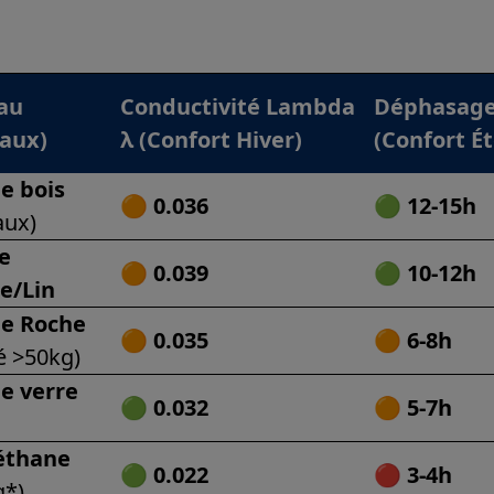
au
Conductivité Lambda
Déphasag
aux)
λ (Confort Hiver)
(Confort Ét
e bois
🟠
0.036
🟢
12-15h
aux)
de
🟠
0.039
🟢
10-12h
e/Lin
de Roche
🟠
0.035
🟠
6-8h
é >50kg)
de verre
🟢
0.032
🟠
5-7h
éthane
🟢
0.022
🔴
3-4h
g*)