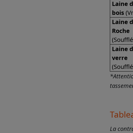
Laine 
bois
(Vr
Laine 
Roche
(Soufflé
Laine 
verre
(Soufflé
*Attentio
tassemen
Table
La contr