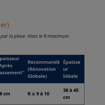
er)
ée par la place. Visez le R maximum.
paisseur
Recommandé
Épaisse
Après
(Rénovation
ur
assement"
Globale)
Idéale
38 à 45
8 cm
R ≥ 9 à 10
cm