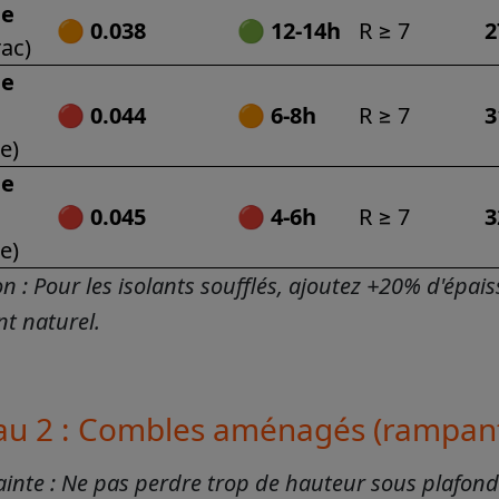
de
🟠
0.038
🟢
12-14h
R ≥ 7
2
ac)
de
🔴
0.044
🟠
6-8h
R ≥ 7
3
e)
de
🔴
0.045
🔴
4-6h
R ≥ 7
3
e)
n : Pour les isolants soufflés, ajoutez +20% d'épais
t naturel.
au 2 : Combles aménagés (rampant
ainte : Ne pas perdre trop de hauteur sous plafond t