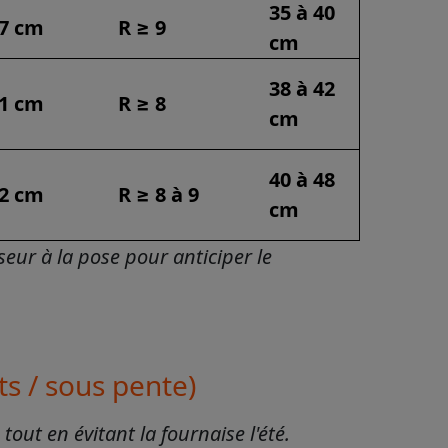
35 à 40
7 cm
R ≥ 9
cm
38 à 42
1 cm
R ≥ 8
cm
40 à 48
2 cm
R ≥ 8 à 9
cm
seur à la pose pour anticiper le
s / sous pente)
out en évitant la fournaise l'été.