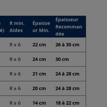
Épaisseur
e
R min.
Épaisse
Recomman
é)
Aides
ur Min.
dée
R ≥ 6
22 cm
26 à 30 cm
R ≥ 6
24 cm
30 cm
R ≥ 6
21 cm
24 à 28 cm
R ≥ 6
20 cm
24 à 28 cm
R ≥ 6
14 cm
18 à 22 cm