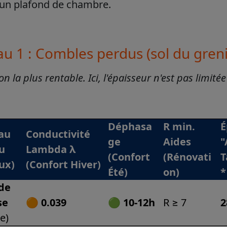
n plafond de chambre.
au 1 : Combles perdus (sol du greni
on la plus rentable. Ici, l'épaisseur n'est pas limit
Déphasa
R min.
É
au
Conductivité
ge
Aides
"
ou
Lambda λ
(Confort
(Rénovati
T
ux)
(Confort Hiver)
Été)
on)
*
de
se
🟠
0.039
🟢
10-12h
R ≥ 7
2
e)